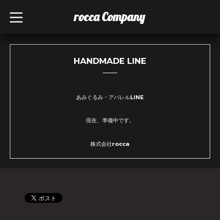
rocca Company
t
o
g
g
l
e
n
HANDMADE LINE
a
v
i
g
a
あみぐるみ・アパレルLINE
t
i
o
現在、準備中です。
n
株式会社rocca