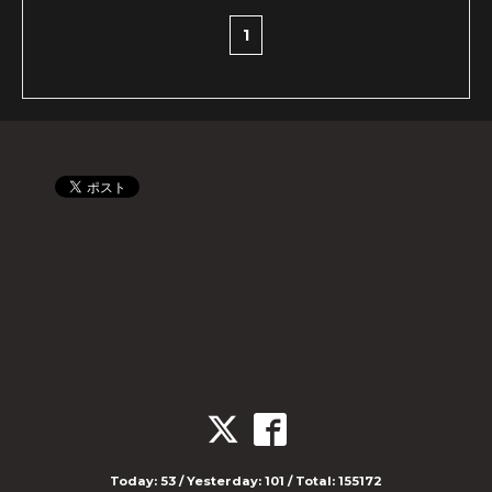
1
Today:
53
/ Yesterday:
101
/ Total:
155172