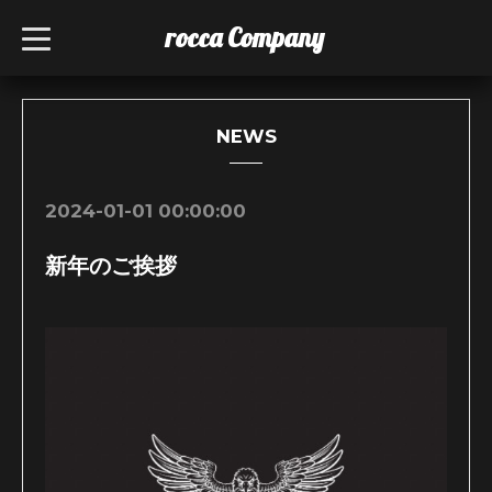
rocca Company
t
o
g
g
l
e
n
NEWS
a
v
i
g
2024-01-01 00:00:00
a
t
i
新年のご挨拶
o
n